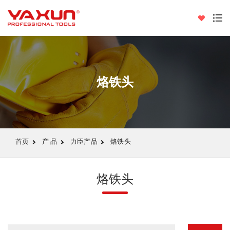
烙铁头
首页
产 品
力臣产品
烙铁头
烙铁头