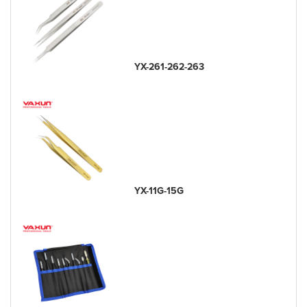
YX-261-262-263
YX-11G-15G