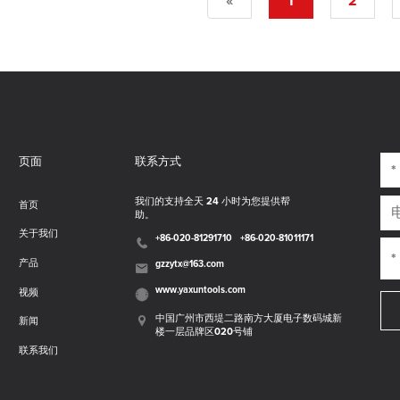
«
1
2
页面
联系方式
我们的支持全天 24 小时为您提供帮
首页
助。
关于我们
+86-020-81291710
+86-020-81011171
产品
gzzytx@163.com
www.yaxuntools.com
视频
中国广州市西堤二路南方大厦电子数码城新
新闻
楼一层品牌区020号铺
联系我们