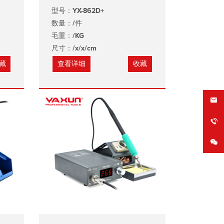
型号：YX-862D+
数量：/件
毛重：/KG
尺寸：/x/x/cm
藏
查看详细
收藏