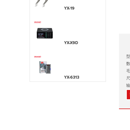
YX-19
YX-X9D
型
数
毛
YX-6313
尺
输