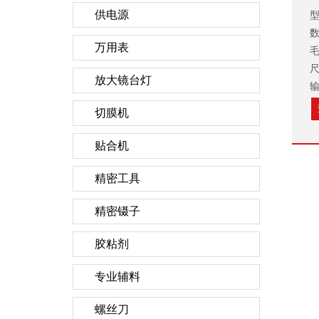
供电源
型
数
万用表
毛
尺
放大镜台灯
输
切膜机
贴合机
精密工具
精密镊子
胶粘剂
专业辅料
螺丝刀