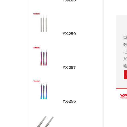
YX-260
YX-259
型
数
毛
尺
输
YX-257
YX-256