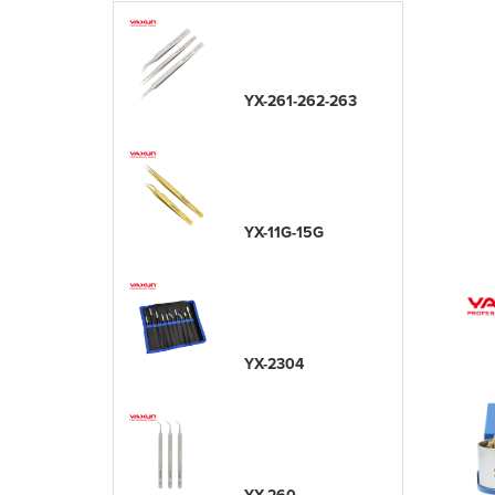
YX-261-262-263
YX-11G-15G
YX-2304