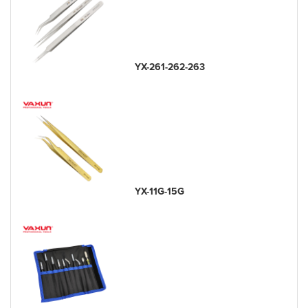
YX-261-262-263
YX-11G-15G