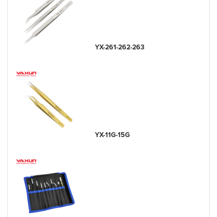
YX-261-262-263
YX-11G-15G