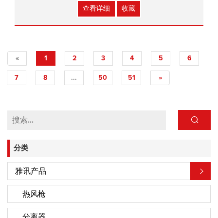
尺寸：/x/x/cm
查看详细
收藏
«
1
2
3
4
5
6
7
8
...
50
51
»
分类
雅讯产品
热风枪
分离器