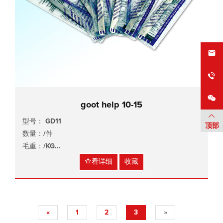
goot help 10-15
型号： GD11
顶部
数量：/件
毛重：/KG
尺寸：/x/x/cm
查看详细
收藏
«
1
2
3
»