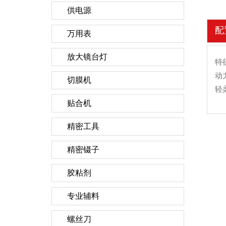
供电源
配
万用表
放大镜台灯
特
动
切膜机
轻
贴合机
精密工具
精密镊子
胶粘剂
专业辅料
螺丝刀