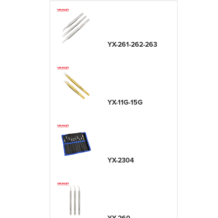
YX-261-262-263
YX-11G-15G
YX-2304