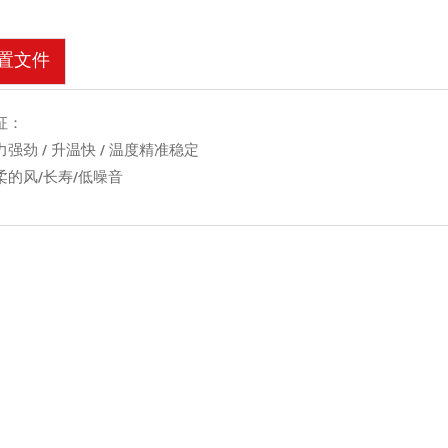
置文件
征：
力强劲 / 升温快 / 温度精准稳定
柔的风/长寿/低噪音